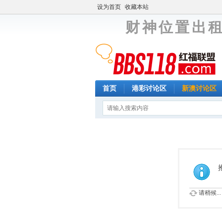
设为首页
收藏本站
财 神 位 置 出 租
首页
港彩讨论区
新澳讨论区
请稍候...