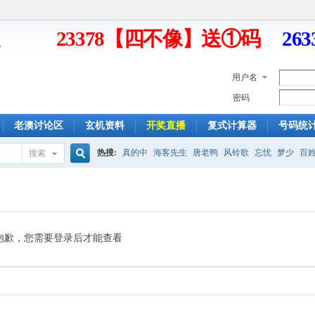
23378【四不像】送①码
26
用户名
密码
老澳讨论区
玄机资料
开奖直播
复式计算器
号码统
热搜:
真的中
海客先生
唐老鸭
风铃歌
忘忧
梦少
百
搜索
搜
索
抱歉，您需要登录后才能查看