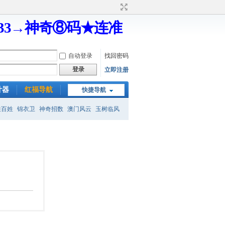
333→神奇⑧码★连准
自动登录
找回密码
登录
立即注册
计器
红福导航
快捷导航
姓百姓
锦衣卫
神奇招数
澳门风云
玉树临风